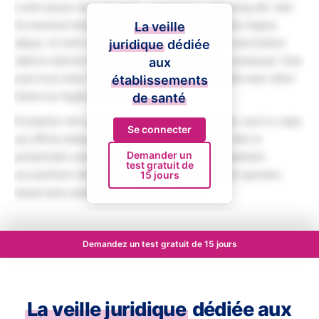
Lorem ipsum dolor sit amet, consectetur adipiscing elit. Sed
do eiusmod tempor incididunt ut labore et dolore magna
La veille
aliqua. Ut enim ad minim veniam, quis nostrud exercitation
juridique
dédiée
ullamco laboris nisi ut aliquip ex ea commodo consequat. Duis
aux
aute irure dolor in reprehenderit in voluptate velit esse cillum
établissements
dolore eu fugiat nulla pariatur.
de santé
Excepteur sint occaecat cupidatat non proident, sunt in culpa
Se connecter
qui officia deserunt mollit anim id est laborum. Sed ut
Demander un
perspiciatis unde omnis iste natus error sit voluptatem
test gratuit de
accusantium doloremque laudantium, totam rem aperiam,
15 jours
eaque ipsa quae ab illo inventore veritatis.
Demandez un test gratuit de 15 jours
La veille juridique
dédiée aux